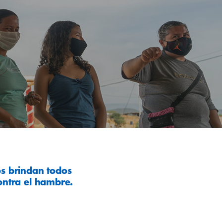
os brindan todos
ontra el hambre.