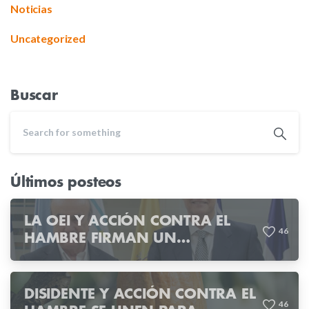
Noticias
Uncategorized
Buscar
Últimos posteos
LA OEI Y ACCIÓN CONTRA EL
4
6
HAMBRE FIRMAN UN
CONVENIO PARA IMPULSAR LA
SEGURIDAD ALIMENTARIA Y EL
BIENESTAR INFANTIL EN
DISIDENTE Y ACCIÓN CONTRA EL
4
6
IBEROAMÉRICA