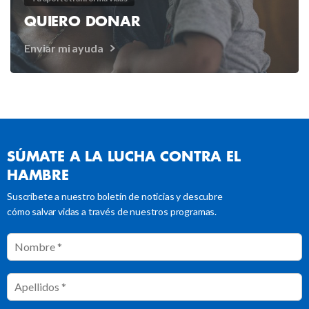
QUIERO DONAR
Enviar mi ayuda
SÚMATE
A
LA
LUCHA
CONTRA
EL
HAMBRE
Suscríbete a nuestro boletín de noticias y descubre
cómo salvar vidas a través de nuestros programas.